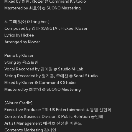
Mixed by 최형, Klozer @ Command K Studio
Mastered by 최효영 @ SUONO Mastering
5. 그래 맞아 (String Ver.)
Composed by 강타 (KANGTA), Hickee, Klozer
Lyrics by Hickee
Arranged by Klozer
Piano by Klozer
String by 융스트링
Vocal Recorded by 김예일 @ Studio M-Lab
String Recorded by 정기홍, 주예찬 @ Seoul Studio
Mixed by Klozer @ Command K Studio
Mastered by 최효영 @ SUONO Mastering
[Album Credit]
Executive Producer TRI-US Entertainment 최동열 신현화
Contents Business Division & Public Relation 공인혜
Artist Management 배원호 전성훈 이준모
Contents Marketing 김미연