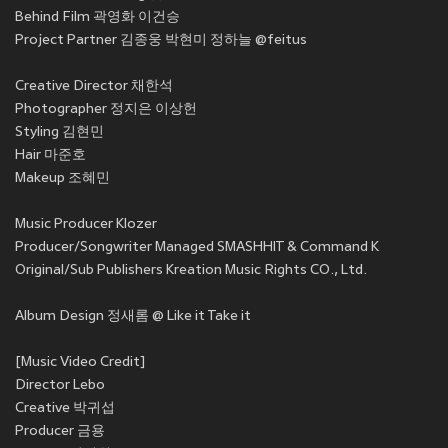
Behind Film 곽영화 이건승
Project Partner 김종웅 박현미 정하늘 @feitus
Creative Director 채한석
Photographer 정지은 이상헌
Styling 김현민
Hair 마준호
Makeup 조혜민
Music Producer Klozer
Producer/Songwriter Managed SMASHHIT & Command K
Original/Sub Publishers Kreation Music Rights CO., Ltd.
Album Design 정새롬 @ Like it Take it
[Music Video Credit]
Director Lebo
Creative 박귀섭
Producer 금용