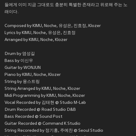
들에게 이미 지금 그대로도 충분히 특별한 존재라고 위로해 주는 노
래이다.
Composed by KIMU, Noche, 유성은, 진효정, Klozer
Lyrics by KIMU, Noche, 유성은, 진효정
Arranged by KIMU, Noche, Klozer
Drum by 염성길
Bass by 이신우
Guitar by WONJUN
Piano by KIMU, Noche, Klozer
String by 융스트링
String Arranged by KIMU, Noche, Klozer
Midi Programming by KIMU, Noche, Klozer
Vocal Recorded by 김태현 @ Studio M-Lab
Drum Recorded @ Road Studio D&B
Bass Recorded @ Sound Post
Guitar Recorded @ Command K Studio
String Recoreded by 정기홍, 주예찬 @ Seoul Studio