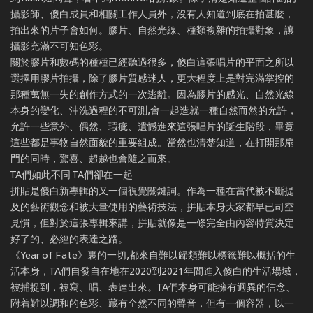
攝影師、傻白成員和相關工作人員外，沒有人知道到底在拍甚麼，
拍出來的片子會如何。膠片、自然光線、種類複雜的拍攝對象，讓
攝影充滿不可知色彩。
關於膠片和數碼的種種已經聽過很多，傻白這張唱片的平面之所以
選擇用膠片拍攝，除了膠片質感迷人，更大程度上是對完滿掌控的
那種萬無一失的創作方式的一次逃離。因為膠片的感光、自然光線
本身的變化、沖洗過程的不可測,會一起造就一種自然而然的允許，
允許一些意外、偶然、瑕疵、遺憾進來這張唱片的誕生階段，畢竟
這些都是事物自然面貌的重要組成。當然也清楚知道，在打開那扇
門的同時，驚喜、超越也會隨之而來。
TA們如此不同 TA們卻在一起
拼貼是傻白新專輯的又一個視覺關鍵詞。作為一種在當代被不斷提
及的藝術觀念和被大量使用的藝術技法，拼貼本身大家都早已司空
見慣，但對於這張專輯來講，拼貼就像是一條完全由內容特質決定
好了的、必經的表達之路。
《Year of Fate》裏的一切,都來自難以歸類難以標籤難以概括的生
活本身，TA們自發自在地在2020到2021年間進入傻白的生活場域，
被捕捉到，被寫、唱、表達出來。TA們本身可能擁有迥異的信念、
附着難以調和的色彩、藏有全然不同的聲音，但有一個容器，以一