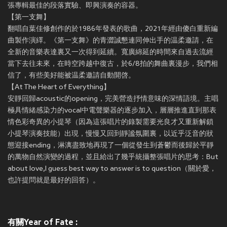
張專輯最佳的段落實驗、即興演奏的容器。
【第一支舞】
翻唱自葉佳修創作的於1986年發表的歌曲，2021年經由傻白重新編
曲製作演繹。《第一支舞》的青澀誠懇連同伸出手的温柔邀請，在
全新的音樂表達裏又一次得到延續。寬廣綿延的時間來自過去流經
當下去往未來，在時空跨越中復古，於6/8拍的舞曲裏漫步，我們相
信了，有些美好能被温柔邀請自動開啓。
【At The Heart of Everything】
安靜回歸acoustic的opening，完美營造抒情意味的深情語境。主唱
極具情緒感染力的vocal中電聲樂器的逐步加入，層層推進直到那表
情色彩奇異的小提琴（因為這張唱片的錄製需要光良才又重新解鎖
小提琴演奏技能）出現，慢慢又回到靜謐氛圍裏，以近乎泛音的狀
態迎接ending，淋漓盡致地再現了一個從發生到蒼鬱而後歸於平靜
的萬物自然演變的過程，並且給出了幾乎統攝整張唱片的思考：But
about love,I guess best way to answer is to question（關於愛，
也許提問就是最好的回答）。
有關Year of Fate :