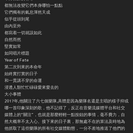
都無法改變它們本身哪怕一點點
它們獨有的氣息渾然天成
似乎從頭到尾
由內至外
都寫着一切就該如此
自然而然
堅實如常
如同唱片標題
Year of Fate
第二次到來的本命年
始終實打實的日子
和一貫講不穿的命運
浸透人類忙忙碌碌愛來愛去的
大小事體
2017年,他關注了六七個樂隊,具體是因為樂隊名還是主唱的樣子抑或
哪一首印象深刻的歌，他不記得了，反正在音樂流媒體平台和社交
媒體上的“關注”，也就是那麼輕輕一點按鈕的事情，毫不費力，自
然大概率不太入心。接下來的日子裏，那無處不在的算法及時地為
他抓取了這些樂隊的所有社交媒體動態，一分不差地推送了他們的