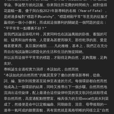
爭論。爭論雙方彼此説服、你來我往所花費的時間精力，絕對值得
花篇幅一書。傻子與白痴2021年新專輯的名稱《Year of Fate》，
是經過多輪對“標題不夠catchy”、“標題稍顯平常”等意見的征服才
贏得的一個小小勝利，而成就這個勝利的關鍵是一個問題的提出：
“平平常常一點哪裏不好？”
當我們談論這張唱片時，其實同時也在談論萬能的卧推、蓄鬚的可
能、猛男和油炸食物、人需要為甚麼而聊天、那些乾淨的面、愛是
種甚麼東西、臭豆腐的種類……凡此種種，基本上，我們正在充分
而自在地談論難以標題化的生活和生活的無從歸納。
所以反而這個平平常常的標題，才顯得足夠自然，足夠寬敞，足夠
友好。
專輯誕生全過程實力演繹：本該如此，自然而然
“本該如此的自然而然”的氣質貫穿了傻白的整張新專輯，從曲、
詞、編、製作到視覺甚至延伸至表達的方式。每個環節都自然而然
地成為上一個環節的結果，同時又推導出下一個步驟。自然而然地
流淌出這些旋律，配上最適合這些旋律特質的英文歌詞也就順理成
章自然而然，高度適配動態豐富、極具張力的主唱vocal也就水到渠
成了，然後便是命中註定般編曲、同期錄音、混音、母帶後期的一
連串一氣呵成的聽覺面貌，再有當然就是風格明晰的同樣立足“自然