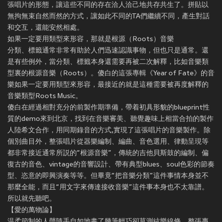
張唱片的形態，讓這些不同的存在洽人洽己地共存共生了。拼貼以
無拘無束自然而然的方式，讓如此不同的TA們繼續不同，產生對話
和交互，還能安然相處。
如果一定要用類型來形容，那就是根源（Roots）音樂
分類、標籤通常非常有助於人們迅速認識事物，但也只是通常。還
是有些例外，當分類、標籤本身還需要再被二次解釋，比如音樂類
型裏的根源音樂（Roots）。傻白的這張專輯《Year of Fate》的音
樂如果一定要用類型來形容，最接近的就是這種需要被再度解釋的
音樂類型Roots Music。
傻白在經過相對充分的前製作期準備，帶着初具形貌的blueprint性
質的demo來到北京，找到在音樂審美、聽覺趣味上相當合拍的製作
人陸希文合作，用同期錄音的方式,實現了這張唱片的音樂製作。除
個別曲目外，整張唱片從器樂編制、編曲、音色選用、律動呈現等
都非常接近通常所説的“根源音樂”，傳統的吉他貝斯鼓的編制、偏
復古的音色、vintage的音響設計、帶有典型blues、soul色彩的節奏
型、恣意的即興演奏等等。但畢竟“把音樂分類”這件事情本身並不
那麼全能，而且“用文字來傳達接收音樂”這件事本身也不太靠譜。
所以就先聽吧。
【愛的萬物論】
温柔節制的人聲隨手自如地畫了幾筆輕巧卻莫測絃樂線條，整張專