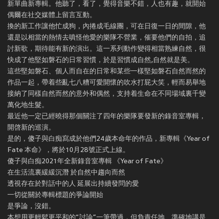
新單曲新專輯。他聽了，看了，覺得音樂不錯，人也有趣，就開始
偶爾在社交媒體上留言互動。
換的新工作讓他忙成狗，內捲成毛線團，可在日復一日的間隙，他
還是以相當的熱情去嗔怪他愛的樂隊不營業，催要他們的自拍，追
討新歌，期待能有新的演出。這一系列動作變得相當熟練自然，很
快成了他堅如磐石的日常習慣，於是習慣成自然,自然就是美。
這些堅如磐石、個人而自在的日常和某些一樣堅如磐石自然而然的
作品一起，帶着些亂七八糟可愛開懷的吹水打屁大笑，輕而易舉地
接納了同樣自然而然的意外和偶然，支持着生命在不同場域裏千變
萬化地生髮。
最近他一定已經曉得那個關注了四年的樂隊要發新的錄音室專輯，
開啓新的巡演。
是的，傻子與白痴寫成於他們24歲本命年的作品，新專輯《Year of
Fate 本命》，將於10月28號正式上線。
傻子與白痴2021年全新錄音室專輯 《Year of Fate》
在生活流裏緩緩沉潛 於自然中趨向而然
透視存在於對話中的人 延展出持續發問的愛
一切從關於專輯標題的爭論開始
是爭論，沒錯。
本想用更輕鬆更平和的“討論”一筆帶過，但負責任地、準確地講是