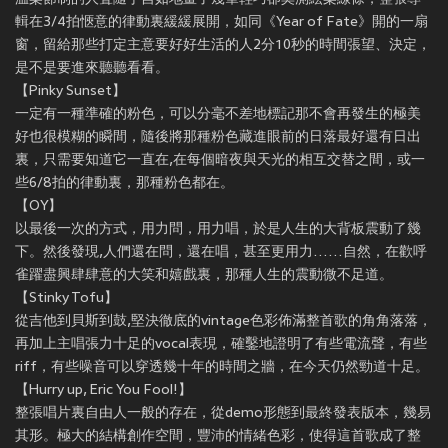
輯在3/4拍愜意的律動裏緩緩展開，如同《Year of Fate》開的一扇
窗，留給那些打定主意要好好生活的人2分10秒的時間張望、決定，
是不是要進來聽聽看看。
【Pinky Sunset】
一定有一種準確的粉色，可以分毫不差地標記那不會再發生的極美
好也很模糊的瞬間，隨後將那種粉色藏進眼前的日落最好還有日出
裏，只需要知道它一直在,在每個暗夜與天光的相互交替之間，或一
些6/8拍的律動裏，那種粉色都在。
【OY】
以最後一次的方式，用力問，用力唱，於是人生的大背板震動了幾
下。然後發現,人們還在問，還在唱，甚至更用力……自然，在歡呼
雀躍盡興肆肆意的大笑和嬉戲裏，那種人生的震動微不足道。
【Stinky Tofu】
從吉他到貝斯到鼓,堅決徹底的vintage色彩佈滿整首歌的角角落落，
再加上主唱張力十足的vocal表現，確鑿地證明了有些電流聲，有些
riff，有些噪音可以穿透幾十年的時間之牆，在今天仍然勁道十足。
【Hurry up, Eric You Fool!】
整張唱片裏自由人一般的存在，從demo形態到最終發表版本，幾易
其形。極大的結構創作空間，豐沛的情緒色彩，使得這首歌成了整