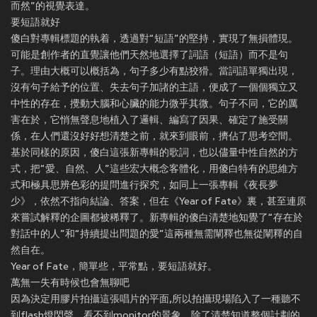
而然”的視覺表達。
要短語就好
傻白對專輯標題的執着，透過對“短語”的堅持，實現了無損體現。
可能是創作者的直覺讓他們天然地選擇了詞語（短語）而不是句
子。理由大概可以概括為，句子多少有點狡猾。當詞語單獨出現，
沒有句子給予的位置、失去句子加諸的主語，便成了一個個獨立又
中性的存在，攪動大腦和心臟的能力微乎其微。句子不同，它的厲
害在於，它悄無聲息地植入了邏輯、編寫了因果、確定了施受關
係，在人們還沒好好想清楚之前，就來到眼前，擠佔了思考空間。
基於同樣的原因，傻白這張新專輯的歌詞，也以儘量中性自然的方
式，把“愛、自然、人”這些宏大概念客體化，用傻白特有的思維方
式和極具思辨色彩的提問進行探究，如同上一張專輯《夜長夢
少》，依然不指向結論、答案，但在《Year of Fate》裏，甚至連原
來嘗試解釋的企圖都被稀釋了。新專輯的傻白清楚地知覺了“存在於
對話中的人”和“持續提出問題的愛”這兩種無需闡釋也無從闡釋的自
然自在。
Year of Fate，簡單些，平常點，要短語就好。
萬無一失有時候也會無聊吧
因為決定用膠片拍攝這張唱片的平面,所以拍攝現場陷入了一種聽不
到flash燈閃聲，看不到monitor的景象。除了清楚知道整個計劃的