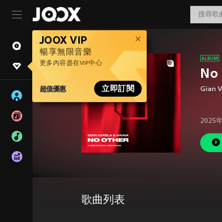
JOOX VIP
暢享無限音樂
更多內容盡在VIP中心
No 
超值優惠
立即訂閱
Gian V
2025
歌曲列表