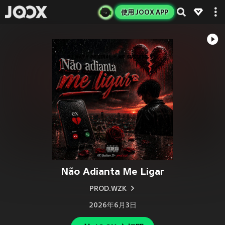
使用 JOOX APP
Não Adianta Me Ligar
PROD.WZK
2026年6月3日