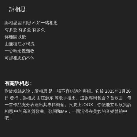
訴相思
訴相思 話相思 不如一睹相思
有多愁 有多憂 有多久
你離開以後
山無稜江水竭流
一心執念覆難收
可那相思仍不休
有關訴相思 :
對於粉絲來說，訴相思 是一張不容錯過的專輯。它於 2025年3月28
日 發行，訴相思 由江源东 等歌手推出。這張專輯包含 2 首歌曲，每
一首作品充分表達出其專輯概念。只要上JOOX，你便能立即欣賞訴
相思 中的高音質歌曲、歌詞和MV，一同沉浸在美妙的音樂體驗中
吧！