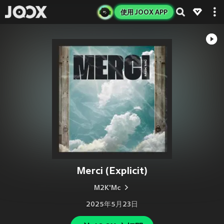
使用 JOOX APP
Merci (Explicit)
M2K'Mc
2025年5月23日