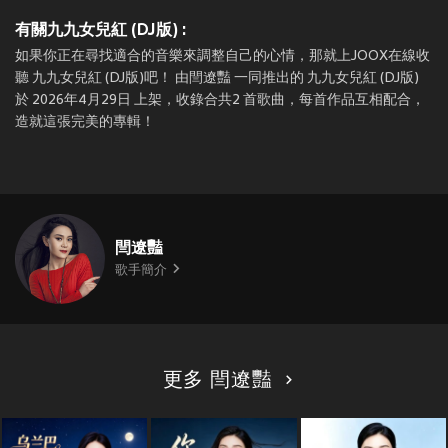
有關九九女兒紅 (DJ版) :
如果你正在尋找適合的音樂來調整自己的心情，那就上JOOX在線收
聽 九九女兒紅 (DJ版)吧！ 由閆遼豔 一同推出的 九九女兒紅 (DJ版)
於 2026年4月29日 上架，收錄合共2 首歌曲，每首作品互相配合，
造就這張完美的專輯！
閆遼豔
歌手簡介
更多 閆遼豔