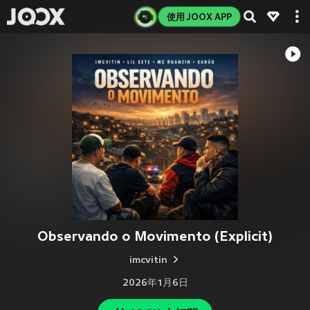
使用 JOOX APP
Observando o Movimento (Explicit)
imcvitin
2026年1月6日