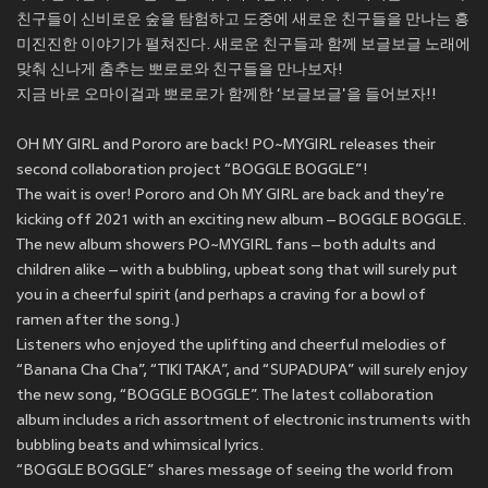
친구들이 신비로운 숲을 탐험하고 도중에 새로운 친구들을 만나는 흥
미진진한 이야기가 펼쳐진다. 새로운 친구들과 함께 보글보글 노래에
맞춰 신나게 춤추는 뽀로로와 친구들을 만나보자!
지금 바로 오마이걸과 뽀로로가 함께한 ‘보글보글'을 들어보자!!
OH MY GIRL and Pororo are back! PO~MYGIRL releases their
second collaboration project “BOGGLE BOGGLE”!
The wait is over! Pororo and Oh MY GIRL are back and they're
kicking off 2021 with an exciting new album – BOGGLE BOGGLE.
The new album showers PO~MYGIRL fans – both adults and
children alike – with a bubbling, upbeat song that will surely put
you in a cheerful spirit (and perhaps a craving for a bowl of
ramen after the song.)
Listeners who enjoyed the uplifting and cheerful melodies of
“Banana Cha Cha”, “TIKI TAKA”, and “SUPADUPA” will surely enjoy
the new song, “BOGGLE BOGGLE”. The latest collaboration
album includes a rich assortment of electronic instruments with
bubbling beats and whimsical lyrics.
“BOGGLE BOGGLE” shares message of seeing the world from