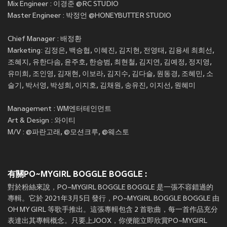
Mix Engineer : 이경준 @RC STUDIO
Master Engineer : 박정언 @HONEYBUTTER STUDIO
Chief Manager : 배정환
Marketing: 김정은, 백승협, 이혜진, 김지현, 전영태, 김용세 최희선,
조혜지, 유한다솜, 윤주호, 한승범, 최현철, 김지연, 김예정, 정지영,
유미희, 조인영, 김재현, 이보라, 김지수, 김다슬, 원동경, 조혜민, 소
슬기, 박서영, 박성희, 이지호, 김채원, 송유진, 이지선, 원혜미
Management : WM엔터테인먼트
Art & Design : 와이티
M/V : @파란고래, @모션크루, @웨스토
有關PO~MYGIRL BOGGLE BOGGLE :
對於粉絲來說，PO~MYGIRL BOGGLE BOGGLE 是一張不容錯過的
專輯。它於 2021年3月5日 發行，PO~MYGIRL BOGGLE BOGGLE 由
OH MY GIRL 等歌手推出。這張專輯包含 2 首歌曲，每一首作品充分
表達出其專輯概念。只要上JOOX，你便能立即欣賞PO~MYGIRL