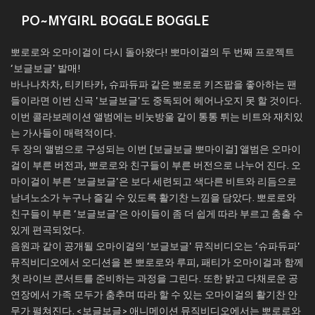
PO~MYGIRL BOGGLE BOGGLE
뽀로로와 오마이걸이 다시 돌아왔다! 뽀마이걸의 두 번째 프로젝트
‘보글보글' 발매!
바나나차차, 티키타카, 슈파듀파 같은 뽀로로 키즈팝을 좋아하는 팬
들이라면 이번 신곡 '보글보글'도 중독되어 헤어나오지 못 할 것이다.
이번 콜라보레이션 앨범에는 비눗방울 같이 통통 튀는 비트와 재치있
는 가사들이 매력적이다.
두 장의 앨범으로 구성되는 이번 [보글보글 뽀마이걸] 앨범은 오마이
걸이 부른 버전과, 뽀로로와 친구들이 부른 버전으로 나누어 진다. 오
마이걸이 부른 ‘보글보글'은 보다 세련되고 색다른 비트와 리듬으로
남녀노소가 누구나 즐길 수 있도록 활기찬 느낌을 담았다. 뽀로로와
친구들이 부른 ‘보글보글'은 아이들이 좀 더 쉽게 따라 부르고 춤출 수
있게 편곡되었다.
음원과 같이 공개될 오마이걸의 ‘보글보글' 뮤직비디오는 ‘슈파듀파'
뮤직비디오에서 오디션을 본 뽀로로와 루피, 패티가 오마이걸과 함께
첫 라이브 콘서트를 준비하는 과정을 그린다. 또한 밝고 다채로운 공
연장에서 가족 모두가 춤추며 따라 할 수 있는 오마이걸의 활기찬 안
무가 펼쳐진다. <보글보글> 애니메이션 뮤직비디오에서는 뽀로로와