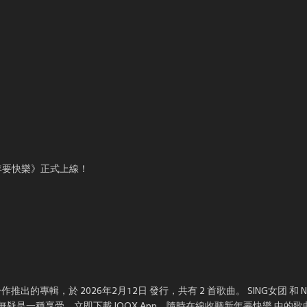
《新年要快樂》正式上線！
合作推出的專輯，於 2026年2月12日 發行，共有 2 首歌曲。 SING女团 和 N
疑是一種享受。立即下載JOOX App，隨時在線收聽新年要快樂 中的歌