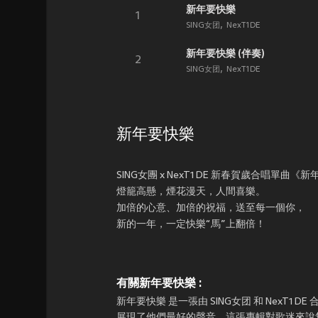
新年要快樂
1
SING女团
NexT1DE
新年要快樂 (伴奏)
2
SING女团
NexT1DE
新年要快樂
SING女團 x NexT1DE 新春賀歲合唱單曲
燈籠高懸，煙花漫天，人間喜樂。
加倍的心意、加倍的祝福，送至每一個你，
新的一年，一定快樂“馬”上翻倍！
有關新年要快樂 :
新年要快樂 是一張由 SING女团 和 NexT1DE 
展現了他們最好的聲音，這張專輯對歌迷來說無