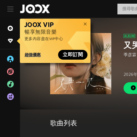
JOOX VIP
暢享無限音樂
更多內容盡在VIP中心
又
超值優惠
立即訂閱
季彦霖
2026
歌曲列表