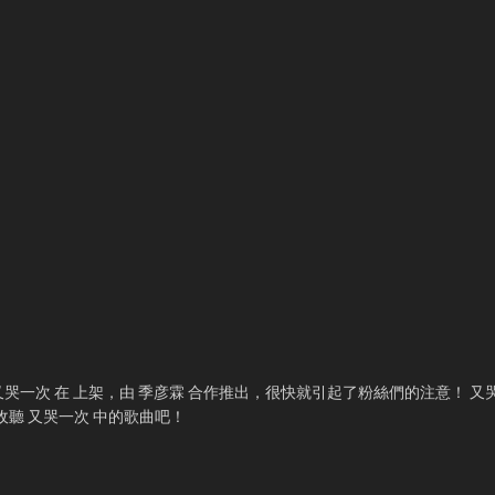
！又哭一次 在
上架，由 季彦霖 合作推出，很快就引起了粉絲們的注意！ 又
線收聽 又哭一次 中的歌曲吧！