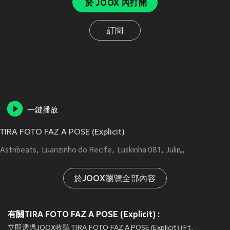
於 JOOX 內打開
訂閱
一鍵播放
TIRA FOTO FAZ A POSE (Explicit)
Astnbeats
Luanzinho do Recife
Luskinha 081
Julin
TROPA DO 
於JOOX瀏覽全部內容
有關TIRA FOTO FAZ A POSE (Explicit) :
立即透過JOOX收聽 TIRA FOTO FAZ A POSE (Explicit) (Ft.