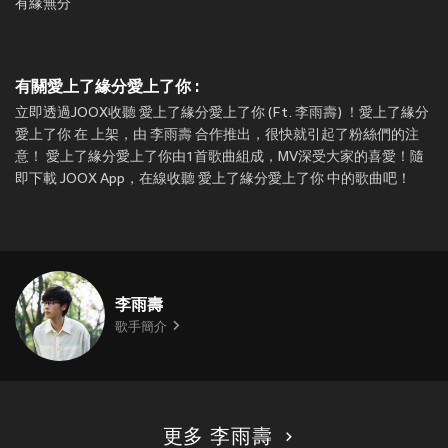
有緣無分
有關愛上了緣分愛上了你 :
立即透過JOOX收聽 愛上了緣分愛上了你 (Ft. 李雨壽) ！愛上了緣分
愛上了你 在
上架，由 李雨壽 合作推出，很快就引起了粉絲們的注
意！ 愛上了緣分愛上了你由1首歌曲組成，MV深受大家的喜愛！隨
即下載 JOOX App，在線收聽 愛上了緣分愛上了你 中的歌曲吧！
李雨壽
歌手簡介
更多 李雨壽