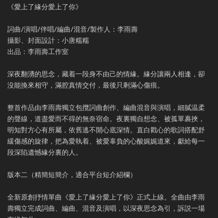
《愛上了緣分愛上了你》
詞曲/演唱/伴唱/編曲/混音/製作人：李雨壽
攝影、封面設計：小唐糯糯
出品：李雨壽工作室
深夜翻湧的思念，藏着一段身不由己的情緣。緣分讓兩人相逢，卻
沒能換來相守，滿腔真情交付，最後只剩滿心傷痕。
整首作品由李雨壽獨立包攬詞曲創作、編曲混音與演唱，細膩温柔
的聲線，道盡愛而不得的無奈宿命。夜裏獨自想念、被孤單裹挾，
明知對方心有所屬，依舊逃不開心底深情。直白戳心的歌詞搭配舒
緩傷感的旋律，把為愛執着、被愛辜負的心酸娓娓道來，獻給每一
段深陷遺憾緣分裏的人。
版本二（精簡短簡介，適合平台短介紹欄）
全新原創抒情單曲《愛上了緣分愛上了你》正式上線。全曲由李雨
壽獨立完成詞曲、編曲、混音及演唱，以深夜思念為引，訴説一場