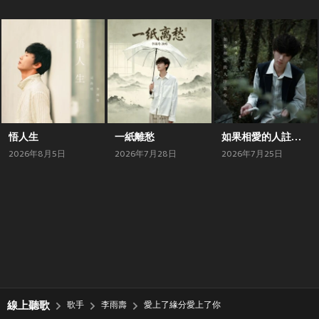
悟人生
一紙離愁
如果相愛的人註定分開
2026年8月5日
2026年7月28日
2026年7月25日
線上聽歌
歌手
李雨壽
愛上了緣分愛上了你