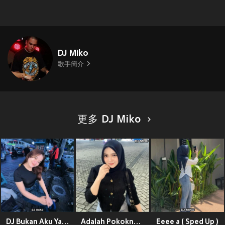
DJ Miko
歌手簡介
更多 DJ Miko
DJ Bukan Aku Yang Mencarimu (Remix)
Adalah Pokoknya (Speed Up)
Eeee a ( Sped Up )