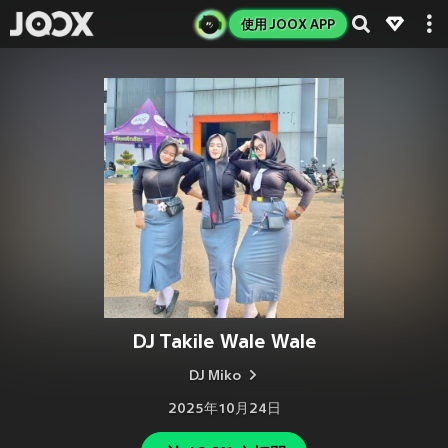
使用 JOOX APP
DJ Takile Wale Wale
DJ Miko
2025年10月24日