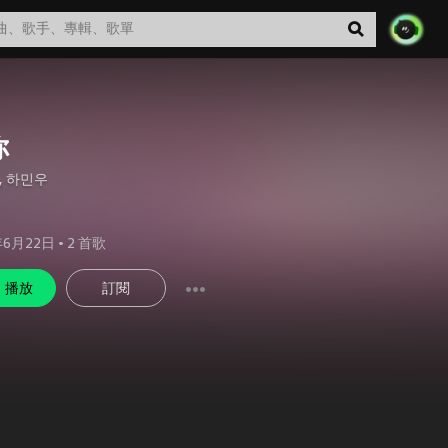
你
,
하민우
年6月22日
•
2
首歌
播放
訂閱