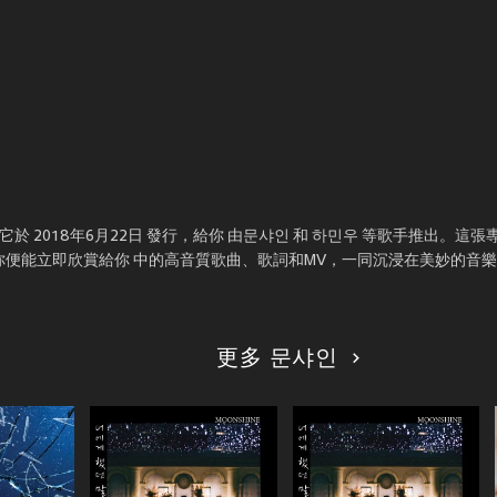
 2018年6月22日 發行，給你 由문샤인 和 하민우 等歌手推出。這張
你便能立即欣賞給你 中的高音質歌曲、歌詞和MV，一同沉浸在美妙的音
更多 문샤인