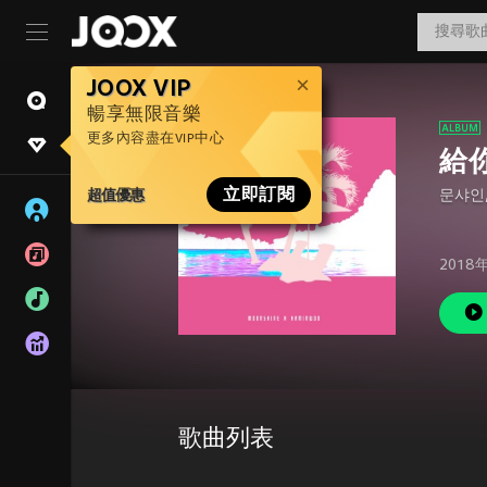
JOOX VIP
暢享無限音樂
更多內容盡在VIP中心
給
超值優惠
立即訂閱
문샤인
2018
歌曲列表