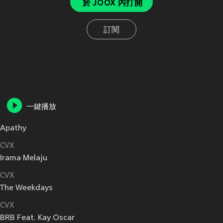
於 JOOX 內打開
訂閱
一鍵播放
Apathy
CVX
Irama Melaju
CVX
The Weekdays
CVX
BRB Feat. Kay Oscar