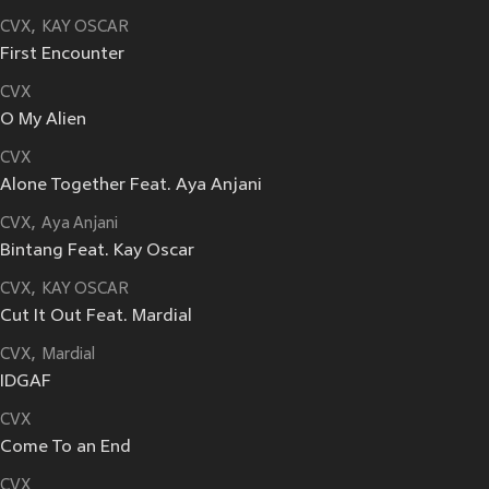
CVX
KAY OSCAR
First Encounter
CVX
O My Alien
CVX
Alone Together Feat. Aya Anjani
CVX
Aya Anjani
Bintang Feat. Kay Oscar
CVX
KAY OSCAR
Cut It Out Feat. Mardial
CVX
Mardial
IDGAF
CVX
Come To an End
CVX